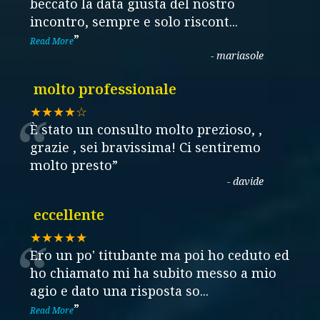
“
beccato la data giusta del nostro
incontro, sempre e solo riscont
...
”
Read More
-
mariasole
molto professionale
“
★★★★☆
È stato un consulto molto prezioso, ,
grazie , sei bravissima! Ci sentiremo
molto presto
”
-
davide
eccellente
“
★★★★★
Ero un po' titubante ma poi ho ceduto ed
ho chiamato mi ha subito messo a mio
agio e dato una risposta so
...
”
Read More