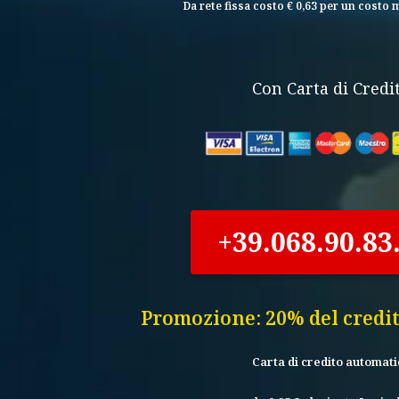
Da rete fissa costo € 0,63 per un costo 
Con Carta di Credi
+39.068.90.83
Promozione: 20% del credi
Carta di credito automati