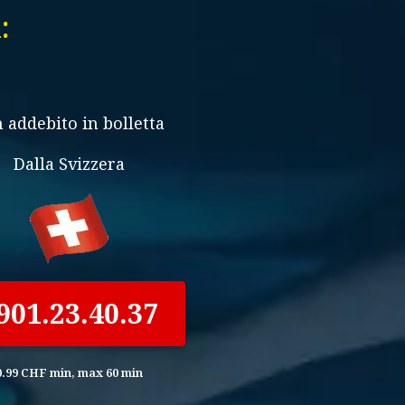
i:
 addebito in bolletta
Dalla Svizzera
901.23.40.37
0.99 CHF min, max 60 min