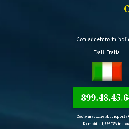
C
Con addebito in boll
Dall’ Italia
899.48.45.6
Costo massimo alla risposta 0
Da mobile 1,26€ IVA inclus