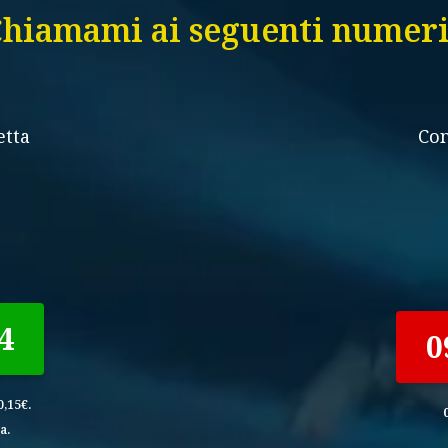
hiamami ai seguenti numer
etta
Con
4
0
,15€.
a.