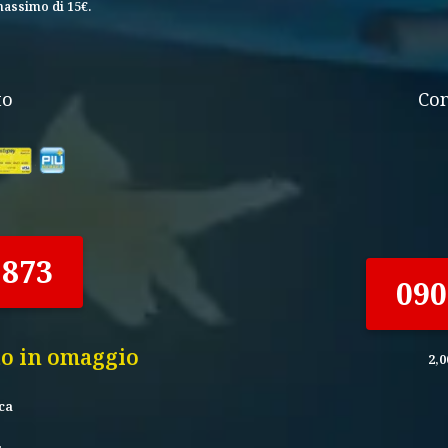
massimo di 15€.
to
Con
.873
090
to in omaggio
2,0
ca