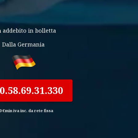
 addebito in bolletta
Dalla Germania
0.58.69.31.330
0 €min iva inc. da rete fissa