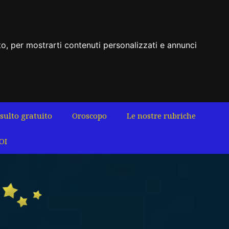
to, per mostrarti contenuti personalizzati e annunci
sulto gratuito
Oroscopo
Le nostre rubriche
OI