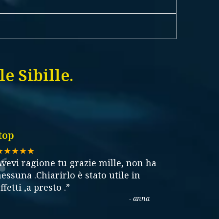
e Sibille.
top
“
★★★★★
vevi ragione tu grazie mille, non ha
essuna .Chiarirlo è stato utile in
ffetti ,a presto .
”
-
anna