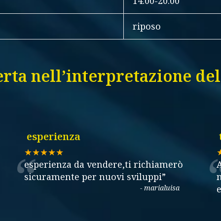
14:00-20:00
riposo
rta nell’interpretazione dell
esperienza
“
★★★★★
esperienza da vendere,ti richiamerò
A
sicuramente per nuovi sviluppi
”
n
-
marialuisa
e